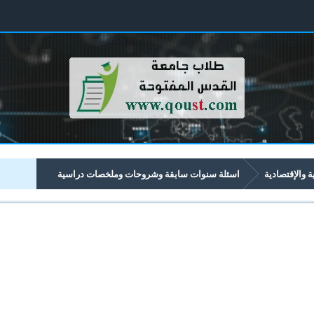
ية والإقتصادية
اسئلة سنوات سابقة وشروحات وملخصات دراسية
قتصادية تبدأ برقم 44xx
4433 تحليل القوائم المالية