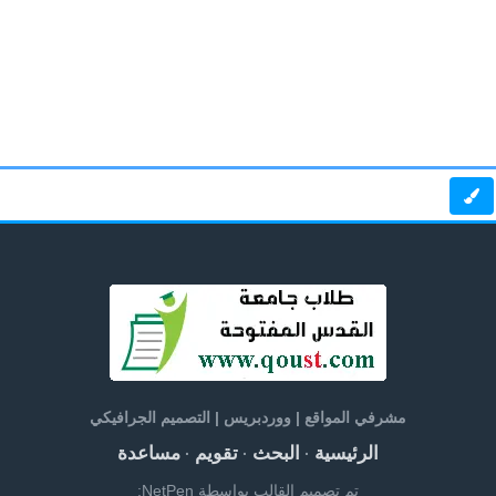
مشرفي المواقع | ووردبريس | التصميم الجرافيكي
الرئيسية
البحث
تقويم
مساعدة
·
·
·
تم تصميم القالب بواسطة NetPen: