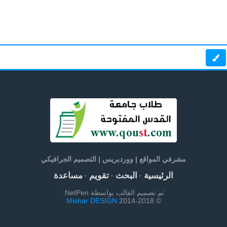
مشرفي المواقع | ووردبريس | التصميم الجرافيكي
الرئيسية
البحث
تقويم
مساعدة
·
·
·
تم تصميم القالب بواسطة NetPen:
Mishar DESIGN
© 2014-2018