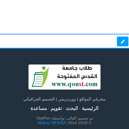
مشرفي المواقع | ووردبريس | التصميم الجرافيكي
الرئيسية
البحث
تقويم
مساعدة
·
·
·
تم تصميم القالب بواسطة NetPen:
Mishar DESIGN
© 2014-2018