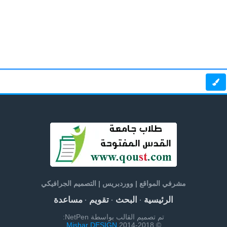
مشرفي المواقع | ووردبريس | التصميم الجرافيكي
الرئيسية
البحث
تقويم
مساعدة
·
·
·
تم تصميم القالب بواسطة NetPen:
Mishar DESIGN
© 2014-2018