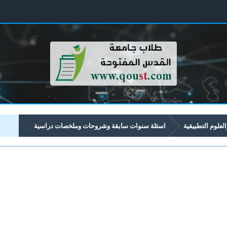
العلوم التطبيقية
اسئلة سنوات سابقة وشروحات وملخصات دراسية
تبدأ برقم 12xx
1284 بحوث العمليات