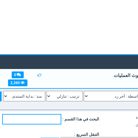
ث العمليات
0
1
2
3
4
5
2,265
ة
البحث في هذا القسم :
ك
التنقل السريع :