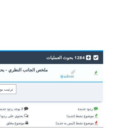
1284 بحوث العمليات
ملخص الجانب النظري - بحو
0 أصوات - 0 من معدل 5 أصوات
admin
ردود جديدة
لا يوجد ردود جديد
موضوع نشط (جديد)
يحتوي على ردود
موضوع نشط (ليس به جديد)
موضوع مغلق