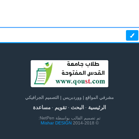
مشرفي المواقع | ووردبريس | التصميم الجرافيكي
الرئيسية
البحث
تقويم
مساعدة
·
·
·
تم تصميم القالب بواسطة NetPen:
Mishar DESIGN
© 2014-2018