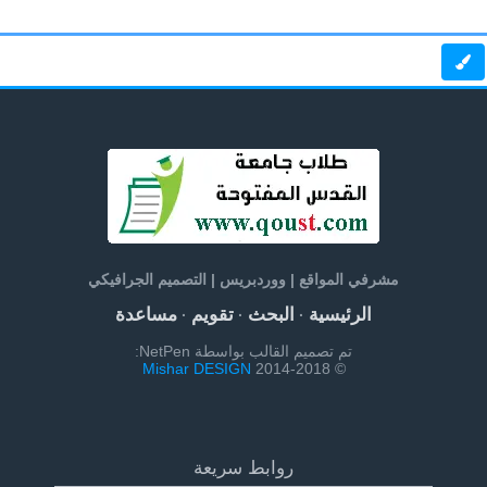
مشرفي المواقع | ووردبريس | التصميم الجرافيكي
الرئيسية
البحث
تقويم
مساعدة
·
·
·
تم تصميم القالب بواسطة NetPen:
Mishar DESIGN
© 2014-2018
روابط سريعة