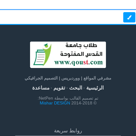
مشرفي المواقع | ووردبريس | التصميم الجرافيكي
الرئيسية
البحث
تقويم
مساعدة
·
·
·
تم تصميم القالب بواسطة NetPen:
Mishar DESIGN
© 2014-2018
روابط سريعة