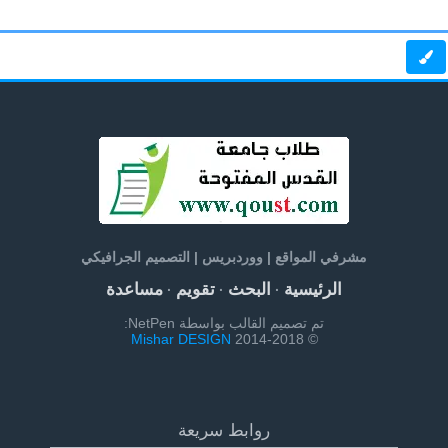
مشرفي المواقع | ووردبريس | التصميم الجرافيكي
الرئيسية
البحث
تقويم
مساعدة
·
·
·
تم تصميم القالب بواسطة NetPen:
Mishar DESIGN
© 2014-2018
روابط سريعة