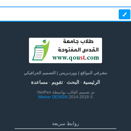
مشرفي المواقع | ووردبريس | التصميم الجرافيكي
الرئيسية
البحث
تقويم
مساعدة
·
·
·
تم تصميم القالب بواسطة NetPen:
Mishar DESIGN
© 2014-2018
روابط سريعة