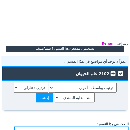
بإشراف :
Reham
مستخدمون يتصفحون هذا القسم : 1 ضيف/ضيوف
عفواًً لا يوجد أي مواضيع في هذا القسم . .
2102 علم الحيوان
البحث في هذا القسم :