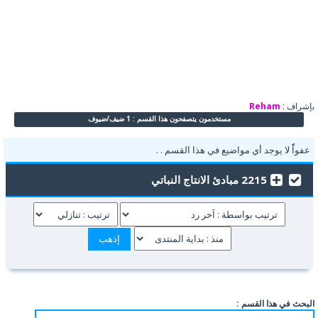
بإشراف :
Reham
مستخدمون يتصفحون هذا القسم : 1 ضيف/ضيوف
عفواًً لا يوجد أي مواضيع في هذا القسم . .
2215 مبادئ الانتاج النباتي
البحث في هذا القسم :