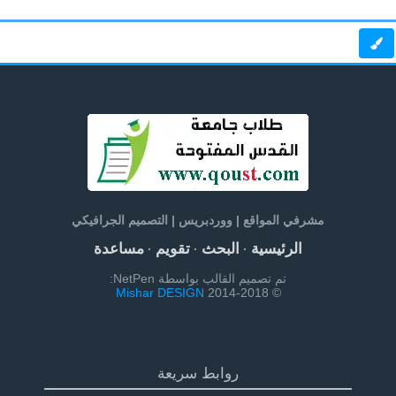
مشرفي المواقع | ووردبريس | التصميم الجرافيكي
الرئيسية
البحث
تقويم
مساعدة
·
·
·
تم تصميم القالب بواسطة NetPen:
Mishar DESIGN
© 2014-2018
روابط سريعة