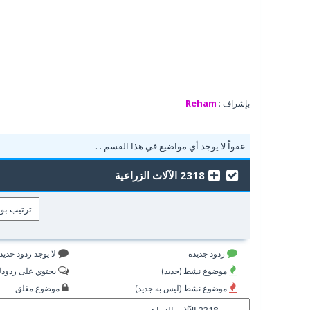
Reham
بإشراف :
عفواًً لا يوجد أي مواضيع في هذا القسم . .
2318 الآلات الزراعية
ردود جديدة
لا يوجد ردود جديد
موضوع نشط (جديد)
يحتوي على ردود
موضوع نشط (ليس به جديد)
موضوع مغلق