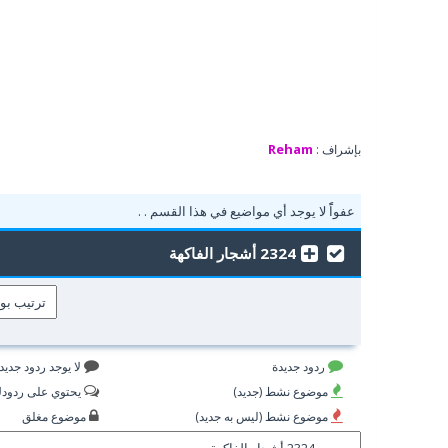
Reham
بإشراف :
عفواًً لا يوجد أي مواضيع في هذا القسم . .
2324 أشجار الفاكهة
ردود جديدة
لا يوجد ردود جديد
موضوع نشط (جديد)
يحتوي على ردود
موضوع نشط (ليس به جديد)
موضوع مغلق