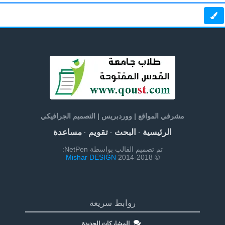
مشرفي المواقع | ووردبريس | التصميم الجرافيكي
الرئيسية
البحث
تقويم
مساعدة
·
·
·
تم تصميم القالب بواسطة NetPen:
Mishar DESIGN
© 2014-2018
روابط سريعة
المشاركات الجديدة