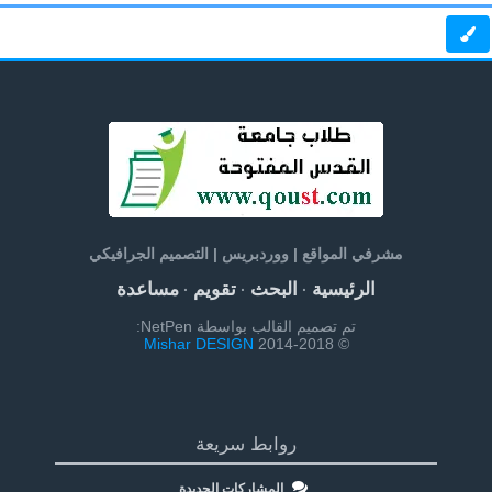
مشرفي المواقع | ووردبريس | التصميم الجرافيكي
الرئيسية
البحث
تقويم
مساعدة
·
·
·
تم تصميم القالب بواسطة NetPen:
Mishar DESIGN
© 2014-2018
روابط سريعة
المشاركات الجديدة