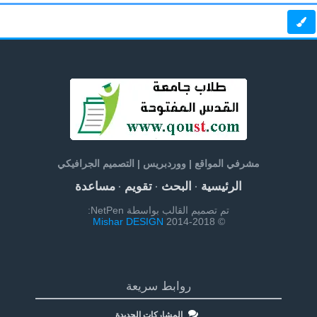
مشرفي المواقع | ووردبريس | التصميم الجرافيكي
الرئيسية
البحث
تقويم
مساعدة
·
·
·
تم تصميم القالب بواسطة NetPen:
Mishar DESIGN
© 2014-2018
روابط سريعة
المشاركات الجديدة