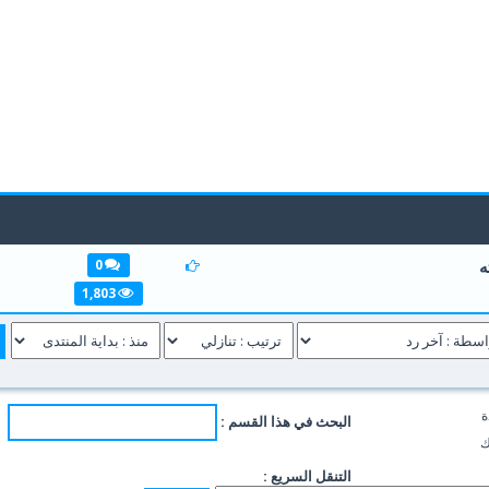
ه
0
1
2
3
1,803
ة
البحث في هذا القسم :
ك
التنقل السريع :