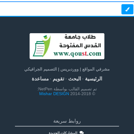
مشرفي المواقع | ووردبريس | التصميم الجرافيكي
الرئيسية
البحث
تقويم
مساعدة
·
·
·
تم تصميم القالب بواسطة NetPen:
Mishar DESIGN
© 2014-2018
روابط سريعة
المشاركات الجديدة