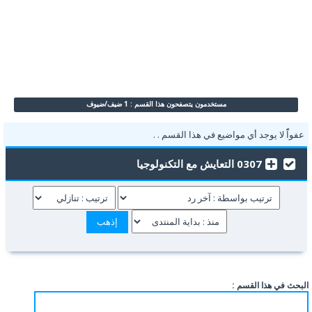
مستخدمون يتصفحون هذا القسم : 1 ضيف/ضيوف
عفواًً لا يوجد أي مواضيع في هذا القسم . .
0307 التعايش مع التكنولوجيا
البحث في هذا القسم :