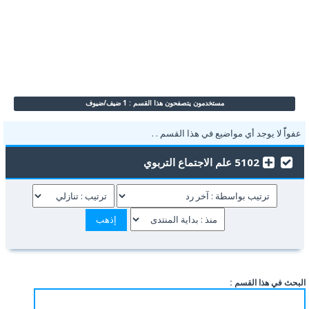
مستخدمون يتصفحون هذا القسم : 1 ضيف/ضيوف
عفواًً لا يوجد أي مواضيع في هذا القسم . .
5102 علم الاجتماع التربوي
البحث في هذا القسم :