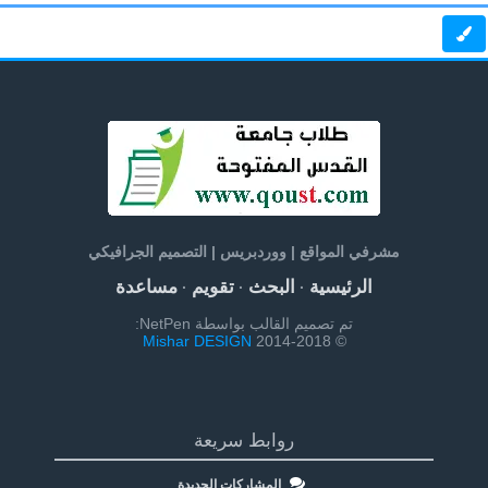
مشرفي المواقع | ووردبريس | التصميم الجرافيكي
الرئيسية
البحث
تقويم
مساعدة
·
·
·
تم تصميم القالب بواسطة NetPen:
Mishar DESIGN
© 2014-2018
روابط سريعة
المشاركات الجديدة