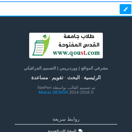
مشرفي المواقع | ووردبريس | التصميم الجرافيكي
الرئيسية
البحث
تقويم
مساعدة
·
·
·
تم تصميم القالب بواسطة NetPen:
Mishar DESIGN
© 2014-2018
روابط سريعة
المشاركات الجديدة