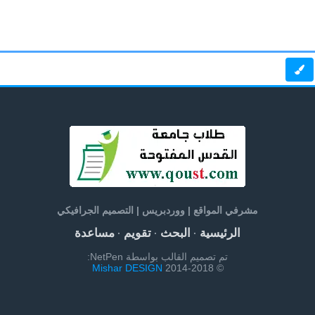
مشرفي المواقع | ووردبريس | التصميم الجرافيكي
الرئيسية
البحث
تقويم
مساعدة
·
·
·
تم تصميم القالب بواسطة NetPen:
Mishar DESIGN
© 2014-2018