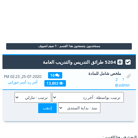
مستخدمون يتصفحون هذا القسم : 1 ضيف/ضيوف
5204 طرائق التدريس والتدريب العامة
ملخص شامل للمادة
10
25-07-2020, 02:23 PM
2
1
آخر رد
:
أمير حوراني
13,802
admin
البحث في هذا القسم :