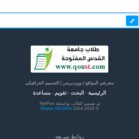
مشرفي المواقع | ووردبريس | التصميم الجرافيكي
الرئيسية
البحث
تقويم
مساعدة
·
·
·
تم تصميم القالب بواسطة NetPen:
Mishar DESIGN
© 2014-2018
روابط سريعة