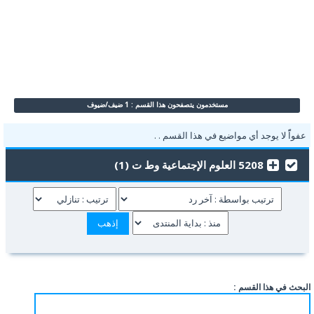
مستخدمون يتصفحون هذا القسم : 1 ضيف/ضيوف
عفواًً لا يوجد أي مواضيع في هذا القسم . .
5208 العلوم الإجتماعية وط ت (1)
البحث في هذا القسم :