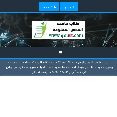
دخول
تسجيل
>
>
>
منتديات طلاب القدس المفتوحة
الكليات الاكاديمية
كلية التربية
اسئلة سنوات سابقة
>
وشروحات وملخصات دراسية
امتحانات سابقة وملخصات لمواد مستوى سنة ثانية في برنامج
>
التربية تبدأ برقم 52xx
5234 جغرافية فلسطين