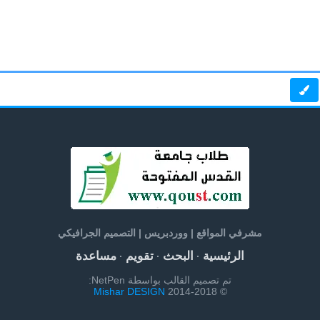
مشرفي المواقع | ووردبريس | التصميم الجرافيكي
الرئيسية
البحث
تقويم
مساعدة
·
·
·
تم تصميم القالب بواسطة NetPen:
Mishar DESIGN
© 2014-2018