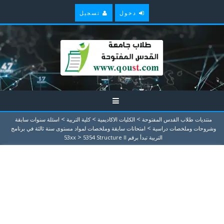
دخول
تسجيل
>
>
>
منتديات طلاب القدس المفتوحة
الكليات الاكاديمية
كلية التربية
اسئلة سنوات سابقة
>
وشروحات وملخصات دراسية
امتحانات سابقة وملخصات لمواد مستوى سنة ثالثة في برنامج
>
التربية تبدأ برقم 53xx
5354 Structure II