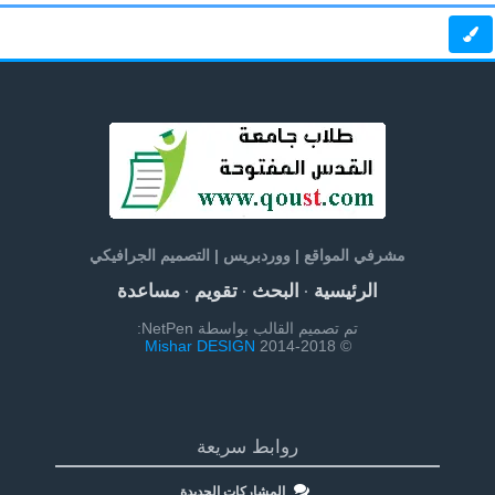
مشرفي المواقع | ووردبريس | التصميم الجرافيكي
الرئيسية
البحث
تقويم
مساعدة
·
·
·
تم تصميم القالب بواسطة NetPen:
Mishar DESIGN
© 2014-2018
روابط سريعة
المشاركات الجديدة