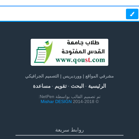
مشرفي المواقع | ووردبريس | التصميم الجرافيكي
الرئيسية
البحث
تقويم
مساعدة
·
·
·
تم تصميم القالب بواسطة NetPen:
Mishar DESIGN
© 2014-2018
روابط سريعة