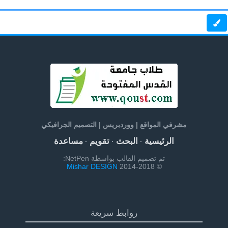
مشرفي المواقع | ووردبريس | التصميم الجرافيكي
الرئيسية
البحث
تقويم
مساعدة
·
·
·
تم تصميم القالب بواسطة NetPen:
Mishar DESIGN
© 2014-2018
روابط سريعة