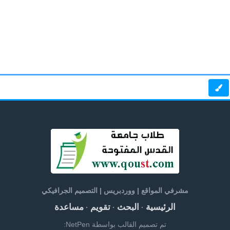
مشرفي المواقع | ووردبريس | التصميم الجرافيكي
الرئيسية
البحث
تقويم
مساعدة
·
·
·
تم تصميم القالب بواسطة NetPen: