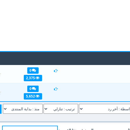
0
1
2
2,375
0
1
2
5,652
ة