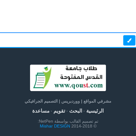
مشرفي المواقع | ووردبريس | التصميم الجرافيكي
الرئيسية
البحث
تقويم
مساعدة
·
·
·
تم تصميم القالب بواسطة NetPen:
Mishar DESIGN
© 2014-2018