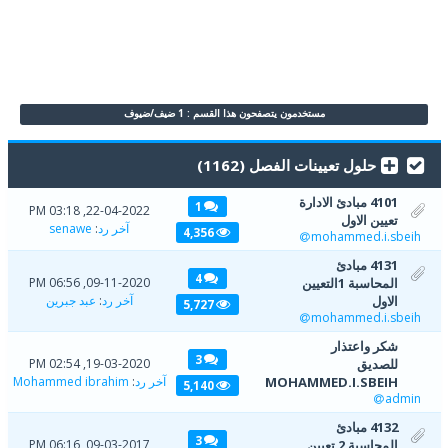
مستخدمون يتصفحون هذا القسم : 1 ضيف/ضيوف
حلول تعيينات الفصل (1162)
4101 مبادئ الادارة
1
22-04-2022, 03:18 PM
تعيين الاول
آخر رد
:
senawe
4,356
mohammed.i.sbeih
4131 مبادئ
4
المحاسبة 1التعيين
09-11-2020, 06:56 PM
الاول
آخر رد
:
عبد جبرين
5,727
mohammed.i.sbeih
شكر واعتذار
3
للصديق
19-03-2020, 02:54 PM
MOHAMMED.I.SBEIH
آخر رد
:
Mohammed ibrahim
5,140
admin
4132 مبادئ
3
المحاسبة 2 تعيين
09-03-2017, 06:16 PM