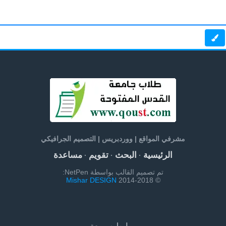
مشرفي المواقع | ووردبريس | التصميم الجرافيكي
الرئيسية
البحث
تقويم
مساعدة
·
·
·
تم تصميم القالب بواسطة NetPen:
Mishar DESIGN
© 2014-2018