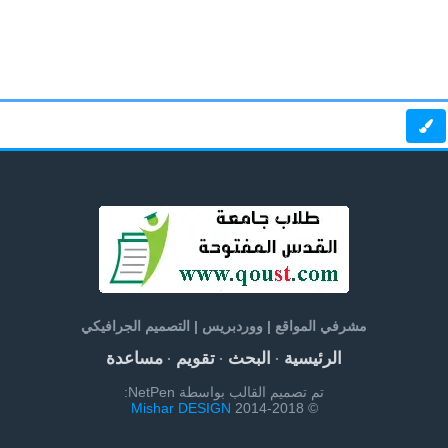
مشرفي المواقع | ووردبريس | التصميم الجرافيكي
الرئيسية
البحث
تقويم
مساعدة
·
·
·
تم تصميم القالب بواسطة NetPen:
Mishar DESIGN
© 2014-2018