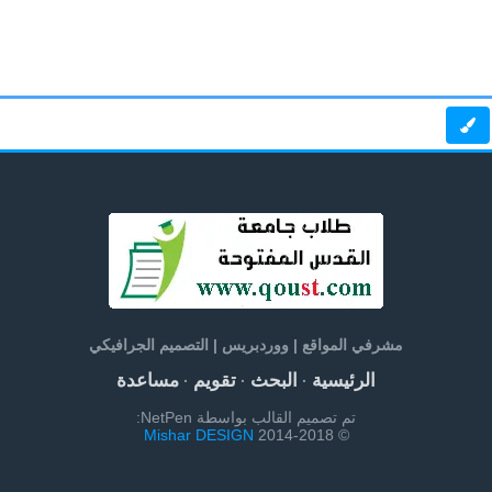
مشرفي المواقع | ووردبريس | التصميم الجرافيكي
الرئيسية
البحث
تقويم
مساعدة
·
·
·
تم تصميم القالب بواسطة NetPen:
Mishar DESIGN
© 2014-2018