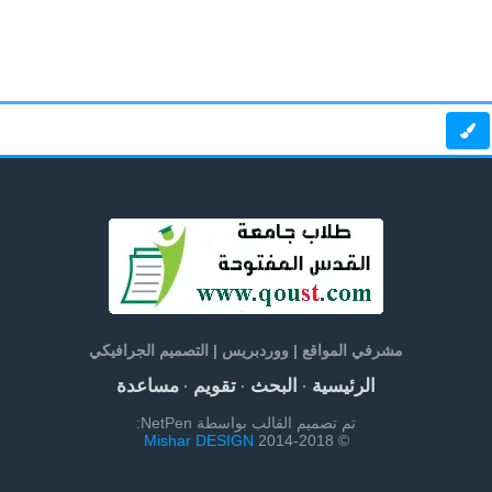
مشرفي المواقع | ووردبريس | التصميم الجرافيكي
الرئيسية
البحث
تقويم
مساعدة
·
·
·
تم تصميم القالب بواسطة NetPen:
Mishar DESIGN
© 2014-2018