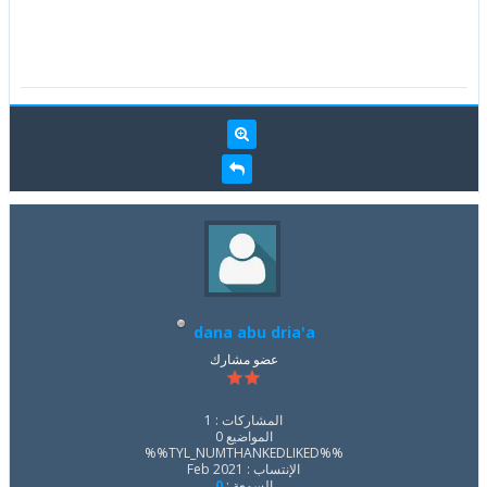
dana abu dria'a
عضو مشارك
المشاركات : 1
المواضيع 0
%%TYL_NUMTHANKEDLIKED%%
الإنتساب : Feb 2021
السمعة :
0