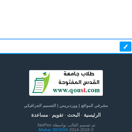
مشرفي المواقع | ووردبريس | التصميم الجرافيكي
الرئيسية
البحث
تقويم
مساعدة
·
·
·
تم تصميم القالب بواسطة NetPen:
Mishar DESIGN
© 2014-2018