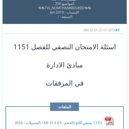
المواضيع 256
%%TYL_NUMTHANKEDLIKED%%
الإنتساب : Jun 2016
السمعة :
3
21-07-2016, 10:53 AM
#1
اسئلة الامتحان النصفي للفصل 1151
مبادئ الادارة
في المرفقات
الملفات
المرفقة
1151 نصفي.pdf
(الحجم : 313.65 KB / التحميلات : 652)