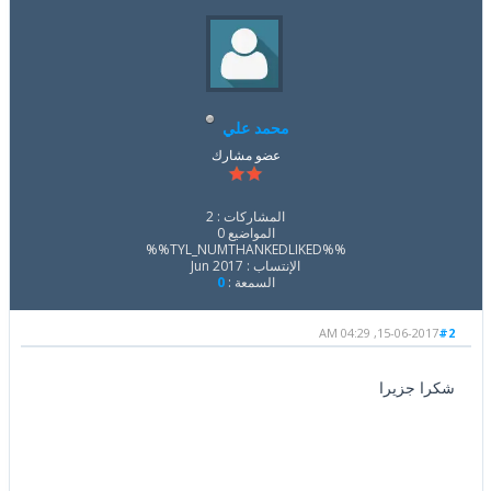
محمد علي
عضو مشارك
المشاركات : 2
المواضيع 0
%%TYL_NUMTHANKEDLIKED%%
الإنتساب : Jun 2017
السمعة :
0
15-06-2017, 04:29 AM
#2
شكرا جزيرا