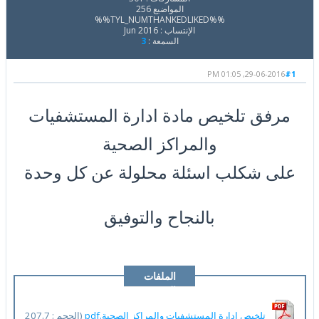
المواضيع 256
%%TYL_NUMTHANKEDLIKED%%
الإنتساب : Jun 2016
السمعة :
3
29-06-2016, 01:05 PM
#1
مرفق تلخيص مادة ادارة المستشفيات
والمراكز الصحية
على شكلب اسئلة محلولة عن كل وحدة
بالنجاح والتوفيق
الملفات
المرفقة
تلخيص ادارة المستشفيات والمراكز الصحية.pdf
(الحجم : 207.7