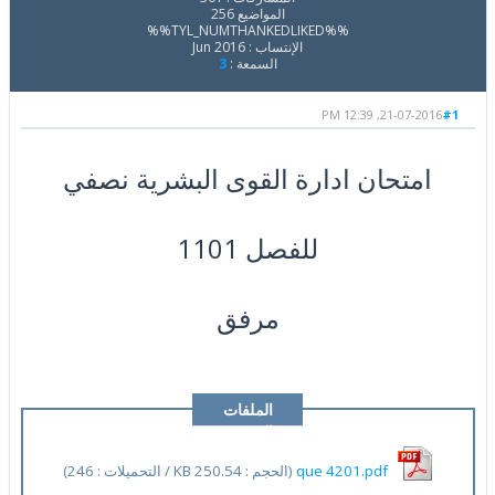
المواضيع 256
%%TYL_NUMTHANKEDLIKED%%
الإنتساب : Jun 2016
السمعة :
3
21-07-2016, 12:39 PM
#1
امتحان ادارة القوى البشرية نصفي
للفصل 1101
مرفق
الملفات
المرفقة
que 4201.pdf
(الحجم : 250.54 KB / التحميلات : 246)