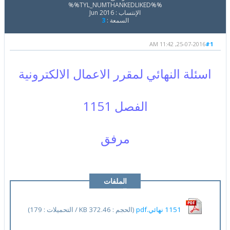
%%TYL_NUMTHANKEDLIKED%%
الإنتساب : Jun 2016
السمعة :
3
25-07-2016, 11:42 AM
#1
اسئلة النهائي لمقرر الاعمال الالكترونية
الفصل 1151
مرفق
الملفات
المرفقة
1151 نهائي.pdf
(الحجم : 372.46 KB / التحميلات : 179)