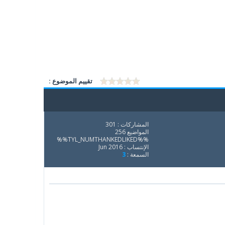
تقييم الموضوع :
المشاركات : 301
المواضيع 256
%%TYL_NUMTHANKEDLIKED%%
الإنتساب : Jun 2016
السمعة :
3