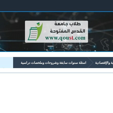
ية والإقتصادية
اسئلة سنوات سابقة وشروحات وملخصات دراسية
تصادية تبدأ برقم 42xx
4225 إدارة المستشفيات والمراكز الصحية
اد