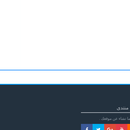
منتدى
ا تشاء عن موقغك .