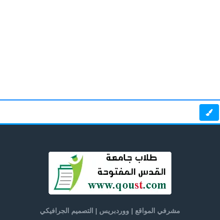
مشرفي المواقع | ووردبريس | التصميم الجرافيكي