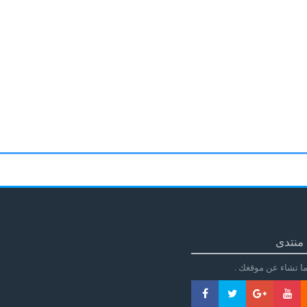
منتدى
ا تشاء عن موقغك .