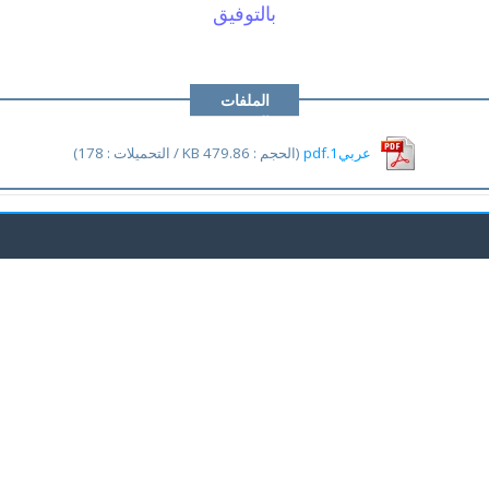
بالتوفيق
الملفات
المرفقة
عربي1.pdf
(الحجم : 479.86 KB / التحميلات : 178)