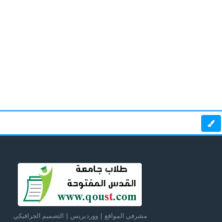
مشرفي المواقع | ووردبريس | التصميم الجرافيكي