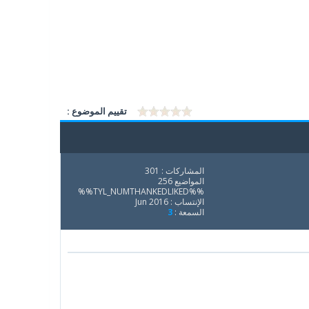
تقييم الموضوع :
المشاركات : 301
المواضيع 256
%%TYL_NUMTHANKEDLIKED%%
الإنتساب : Jun 2016
السمعة :
3