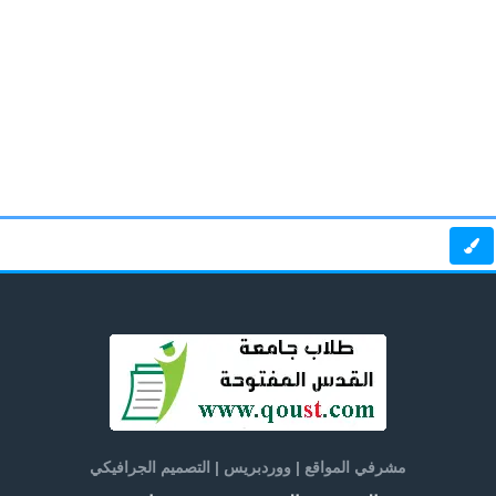
مشرفي المواقع | ووردبريس | التصميم الجرافيكي