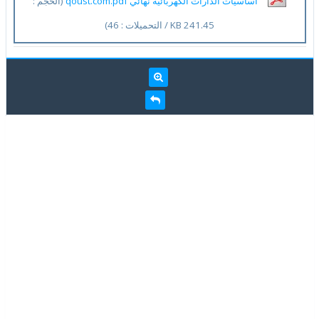
اساسيات الدارات الكهربائية نهائي qoust.com.pdf
(الحجم :
241.45 KB / التحميلات : 46)