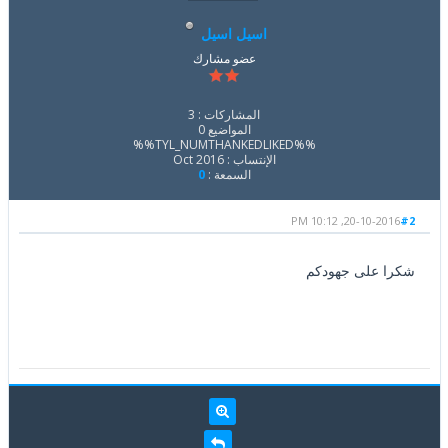
اسيل اسيل
عضو مشارك
المشاركات : 3
المواضيع 0
%%TYL_NUMTHANKEDLIKED%%
الإنتساب : Oct 2016
السمعة :
0
20-10-2016, 10:12 PM
#2
شكرا على جهودكم