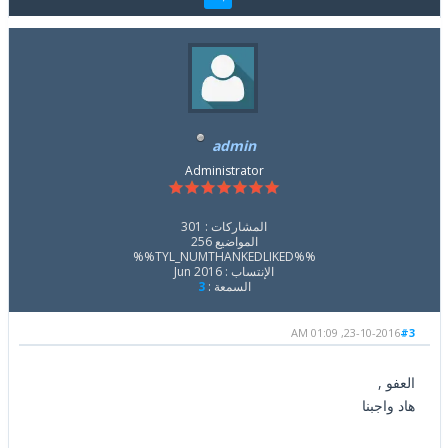
admin
Administrator
المشاركات : 301
المواضيع 256
%%TYL_NUMTHANKEDLIKED%%
الإنتساب : Jun 2016
السمعة :
3
23-10-2016, 01:09 AM
#3
العفو ,
هاد واجبنا