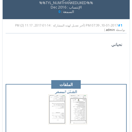
%%TYL_NUMTHANKEDLIKED%%
الإنتساب : Dec 2016
السمعة :
0
10-01-2017, 07:39 PM
#1
(آخر تعديل لهذه المشاركة : 14-01-2017, 11:17 PM {2}
بواسطة
admin
.)
تحياتي
الملفات
المرفقة
الشكل المصغر