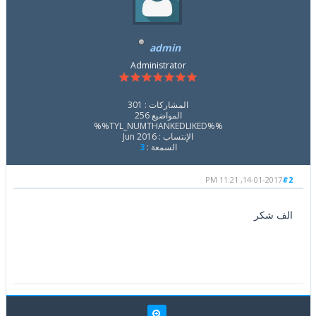
admin
Administrator
المشاركات : 301
المواضيع 256
%%TYL_NUMTHANKEDLIKED%%
الإنتساب : Jun 2016
السمعة :
3
14-01-2017, 11:21 PM
#2
الف شكر